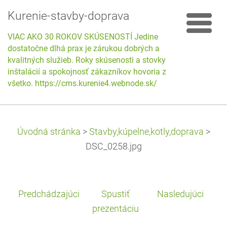
Kurenie-stavby-doprava
VIAC AKO 30 ROKOV SKÚSENOSTÍ Jedine
dostatočne dlhá prax je zárukou dobrých a
kvalitných služieb. Roky skúsenosti a stovky
inštalácií a spokojnosť zákazníkov hovoria za
všetko. https://cms.kurenie4.webnode.sk/
Úvodná stránka
>
Stavby,kúpelne,kotly,doprava
>
DSC_0258.jpg
Predchádzajúci
Spustiť
Nasledujúci
prezentáciu