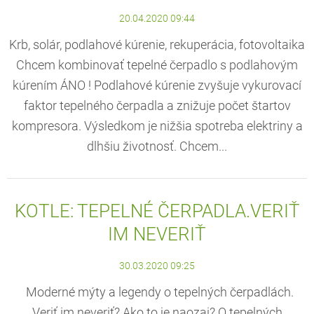
20.04.2020 09:44
Krb, solár, podlahové kúrenie, rekuperácia, fotovoltaika
Chcem kombinovať tepelné čerpadlo s podlahovým
kúrením ÁNO ! Podlahové kúrenie zvyšuje vykurovací
faktor tepelného čerpadla a znižuje počet štartov
kompresora. Výsledkom je nižšia spotreba elektriny a
dlhšiu životnosť. Chcem...
KOTLE: TEPELNÉ ČERPADLA.VERIŤ
IM NEVERIŤ
30.03.2020 09:25
Moderné mýty a legendy o tepelných čerpadlách.
Veriť im neveriť? Ako to je naozaj? O tepelných