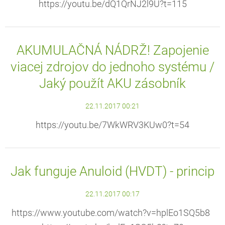
https://youtu.be/dQ1QrNJ2l9U?t=115
AKUMULAČNÁ NÁDRŽ! Zapojenie
viacej zdrojov do jednoho systému /
Jaký použít AKU zásobník
22.11.2017 00:21
https://youtu.be/7WkWRV3KUw0?t=54
Jak funguje Anuloid (HVDT) - princip
22.11.2017 00:17
https://www.youtube.com/watch?v=hplEo1SQ5b8