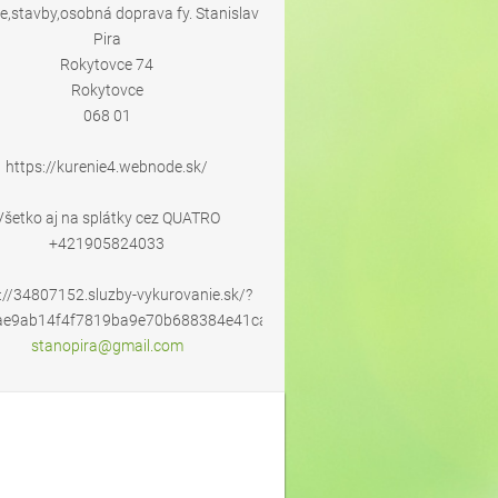
e,stavby,osobná doprava fy. Stanislav
Pira
Rokytovce 74
Rokytovce
068 01
https://kurenie4.webnode.sk/
Všetko aj na splátky cez QUATRO
+421905824033
://34807152.sluzby-vykurovanie.sk/?
ae9ab14f4f7819ba9e70b688384e41cafc2aed73e2e6a5a8c673db8574b
stanopir
a@gmail.
com