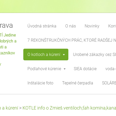
rava
Úvodná stránka
O nás
Novinky
Kon
Í Jedine
7 REKONŠTRUKČNÝCH PRÁC, KTORÉ RADŠEJ 
dobrých a
ti a
ákazníkov
O kotloch a kúrení
Urobené zákazky cez S
/
Podlahové kúrenie
SIEA dotácie
voda-
Inštalácie foto
Tepelné čerpadla
SOLÁRE
 a kúrení
>
KOTLE info o Zmieš.ventiloch,ťah komína,kanal