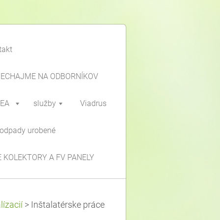
takt
NECHAJME NA ODBORNÍKOV
IEA
služby
Viadrus
odpady urobené
 KOLEKTORY A FV PANELY
ízacií
>
Inštalatérske práce