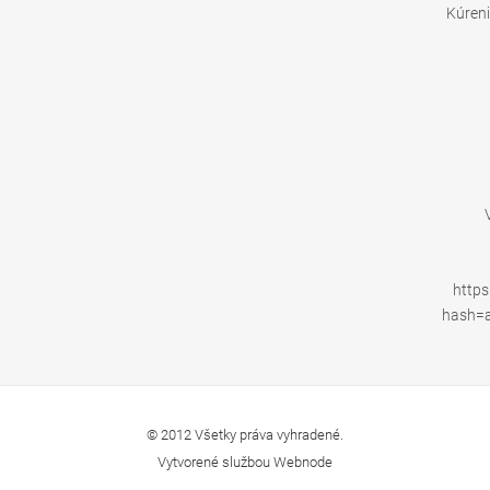
Kúreni
https
hash=
© 2012 Všetky práva vyhradené.
Vytvorené službou
Webnode