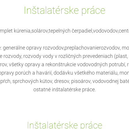
Inštalatérske práce
mplet kúrenia,solárov,tepelných čerpadiel,vodovodov,cent
 generálne opravy rozvodov,preplachovanierozvodov, mo
e rozvody, rozvody vody v rozličných prevedeniach (plast, 
v, všetky opravy a rekonštrukcie vodovodných potrubí, rek
opravy porúch a havárií, dodávku všetkého materiálu, mo
pŕch, sprchových kútov, dresov, pisoárov, vodovodnej bat
ostatné inštalatérske práce.
Inštalatérske práce