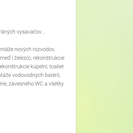
ráných vysavačov...
ntáže nových rozvodov,
meď i železo), rekonštrukcie
onštrukcie kúpelní, toaliet
ntáže vodovodných batérií,
érie, závesného WC a všetky