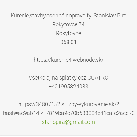
Kúrenie,stavby,osobná doprava fy. Stanislav Pira
Rokytovce 74
Rokytovce
068 01
https://kurenie4.webnode.sk/
Všetko aj na splátky cez QUATRO
+421905824033
https://34807152.sluzby-vykurovanie.sk/?
hash=ae9ab14f4f7819ba9e70b688384e41cafc2aed73e
stanopir
a@gmail.
com