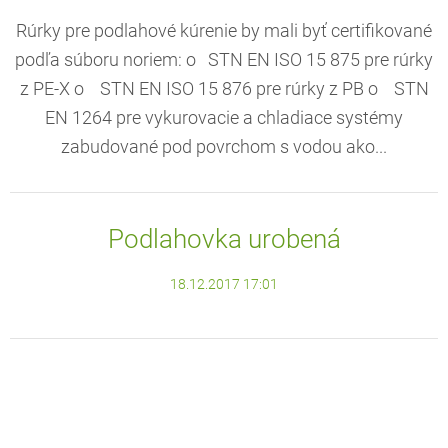
Rúrky pre podlahové kúrenie by mali byť certifikované
podľa súboru noriem: o STN EN ISO 15 875 pre rúrky
z PE-X o STN EN ISO 15 876 pre rúrky z PB o STN
EN 1264 pre vykurovacie a chladiace systémy
zabudované pod povrchom s vodou ako...
Podlahovka urobená
18.12.2017 17:01