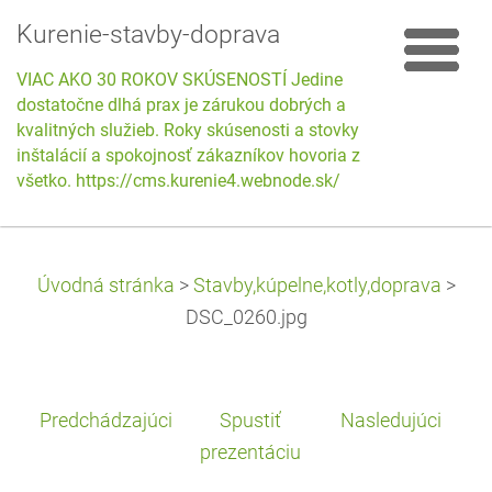
Kurenie-stavby-doprava
VIAC AKO 30 ROKOV SKÚSENOSTÍ Jedine
dostatočne dlhá prax je zárukou dobrých a
kvalitných služieb. Roky skúsenosti a stovky
inštalácií a spokojnosť zákazníkov hovoria za
všetko. https://cms.kurenie4.webnode.sk/
Úvodná stránka
>
Stavby,kúpelne,kotly,doprava
>
DSC_0260.jpg
Predchádzajúci
Spustiť
Nasledujúci
prezentáciu