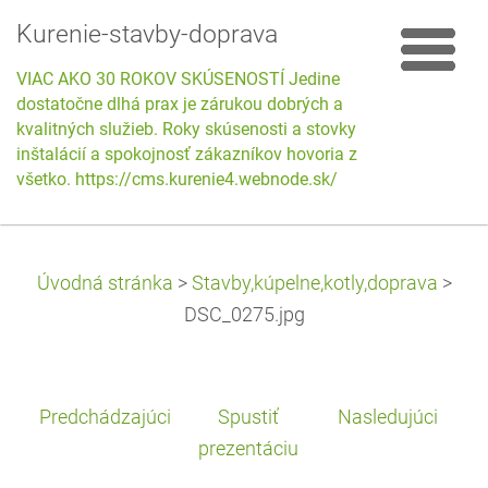
Kurenie-stavby-doprava
VIAC AKO 30 ROKOV SKÚSENOSTÍ Jedine
dostatočne dlhá prax je zárukou dobrých a
kvalitných služieb. Roky skúsenosti a stovky
inštalácií a spokojnosť zákazníkov hovoria za
všetko. https://cms.kurenie4.webnode.sk/
Úvodná stránka
>
Stavby,kúpelne,kotly,doprava
>
DSC_0275.jpg
Predchádzajúci
Spustiť
Nasledujúci
prezentáciu