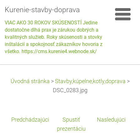
Kurenie-stavby-doprava
VIAC AKO 30 ROKOV SKÚSENOSTÍ Jedine
dostatočne dlhá prax je zárukou dobrých a
kvalitných služieb. Roky skúsenosti a stovky
inštalácií a spokojnosť zákazníkov hovoria za
všetko. https://cms.kurenie4.webnode.sk/
Úvodná stránka
>
Stavby,kúpelne,kotly,doprava
>
DSC_0283.jpg
Predchádzajúci
Spustiť
Nasledujúci
prezentáciu