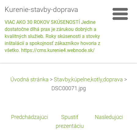
Kurenie-stavby-doprava
VIAC AKO 30 ROKOV SKÚSENOSTÍ Jedine
dostatočne dlhá prax je zárukou dobrých a
kvalitných služieb. Roky skúsenosti a stovky
inštalácií a spokojnosť zákazníkov hovoria za
všetko. https://cms.kurenie4.webnode.sk/
Úvodná stránka
>
Stavby,kúpelne,kotly,doprava
>
DSC00071.jpg
Predchádzajúci
Spustiť
Nasledujúci
prezentáciu