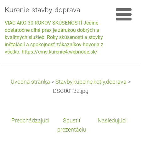
Kurenie-stavby-doprava
VIAC AKO 30 ROKOV SKÚSENOSTÍ Jedine
dostatočne dlhá prax je zárukou dobrých a
kvalitných služieb. Roky skúsenosti a stovky
inštalácií a spokojnosť zákazníkov hovoria za
všetko. https://cms.kurenie4.webnode.sk/
Úvodná stránka
>
Stavby,kúpelne,kotly,doprava
>
DSC00132.jpg
Predchádzajúci
Spustiť
Nasledujúci
prezentáciu