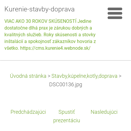
Kurenie-stavby-doprava
VIAC AKO 30 ROKOV SKÚSENOSTÍ Jedine
dostatočne dlhá prax je zárukou dobrých a
kvalitných služieb. Roky skúsenosti a stovky
inštalácií a spokojnosť zákazníkov hovoria za
všetko. https://cms.kurenie4.webnode.sk/
Úvodná stránka
>
Stavby,kúpelne,kotly,doprava
>
DSC00136.jpg
Predchádzajúci
Spustiť
Nasledujúci
prezentáciu