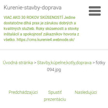
Kurenie-stavby-doprava
VIAC AKO 30 ROKOV SKÚSENOSTÍ Jedine
dostatočne dlhá prax je zárukou dobrých a
kvalitných služieb. Roky skúsenosti a stovky
inštalácií a spokojnosť zákazníkov hovoria za
všetko. https://cms.kurenie4.webnode.sk/
Úvodná stránka
>
Stavby,kúpelne,kotly,doprava
>
fotky
094.jpg
Predchádzajúci
Spustiť
Nasledujúci
prezentáciu