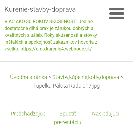
Kurenie-stavby-doprava
VIAC AKO 30 ROKOV SKÚSENOSTÍ Jedine
dostatočne dlhá prax je zárukou dobrých a
kvalitných služieb. Roky skúsenosti a stovky
inštalácií a spokojnosť zákazníkov hovoria za
všetko. https://cms.kurenie4.webnode.sk/
Úvodná stránka
>
Stavby,kúpelne,kotly,doprava
>
kupelka Palota Rado 017.jpg
Predchádzajúci
Spustiť
Nasledujúci
prezentáciu