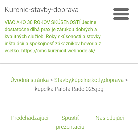
Kurenie-stavby-doprava
VIAC AKO 30 ROKOV SKÚSENOSTÍ Jedine
dostatočne dlhá prax je zárukou dobrých a
kvalitných služieb. Roky skúsenosti a stovky
inštalácií a spokojnosť zákazníkov hovoria za
všetko. https://cms.kurenie4.webnode.sk/
Úvodná stránka
>
Stavby,kúpelne,kotly,doprava
>
kupelka Palota Rado 025.jpg
Predchádzajúci
Spustiť
Nasledujúci
prezentáciu