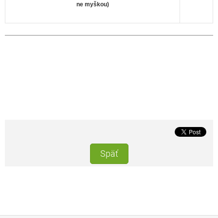
ne myškou)
Späť