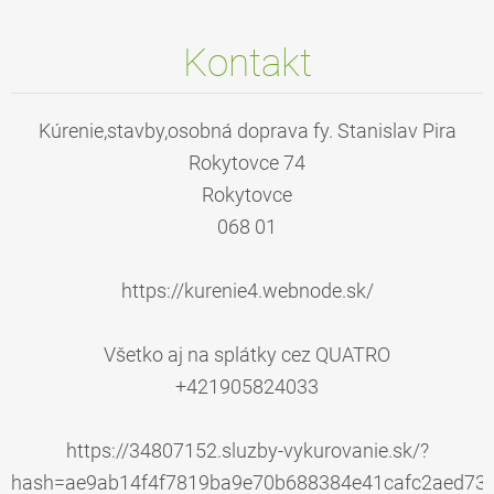
Kontakt
Kúrenie,stavby,osobná doprava fy. Stanislav Pira
Rokytovce 74
Rokytovce
068 01
https://kurenie4.webnode.sk/
Všetko aj na splátky cez QUATRO
+421905824033
https://34807152.sluzby-vykurovanie.sk/?
hash=ae9ab14f4f7819ba9e70b688384e41cafc2aed73e