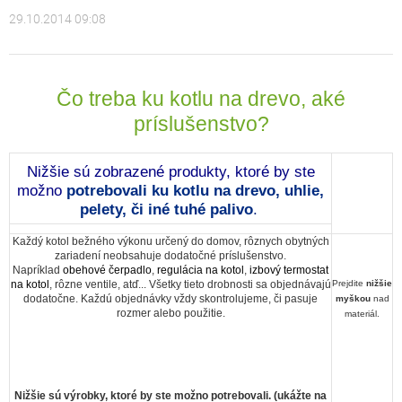
29.10.2014 09:08
Čo treba ku kotlu na drevo, aké
príslušenstvo?
Nižšie sú zobrazené produkty, ktoré by ste
možno
potrebovali
ku kotlu na drevo, uhlie,
pelety, či iné tuhé palivo
.
Každý kotol bežného výkonu určený do domov, rôznych obytných
zariadení neobsahuje dodatočné príslušenstvo.
Napríklad
obehové čerpadlo
,
regulácia na kotol
,
izbový termostat
na kotol
, rôzne ventile, atď... Všetky tieto drobnosti sa objednávajú
Prejdite
nižšie
dodatočne. Každú objednávky vždy skontrolujeme, či pasuje
myškou
nad
rozmer alebo použitie.
materiál.
Nižšie sú výrobky, ktoré by ste možno potrebovali. (ukážte na