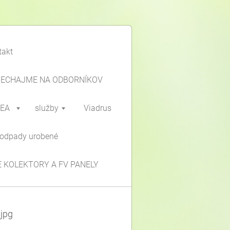
takt
NECHAJME NA ODBORNÍKOV
IEA
služby
Viadrus
odpady urobené
 KOLEKTORY A FV PANELY
jpg