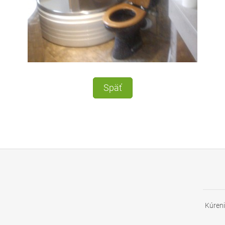
Späť
Kúreni