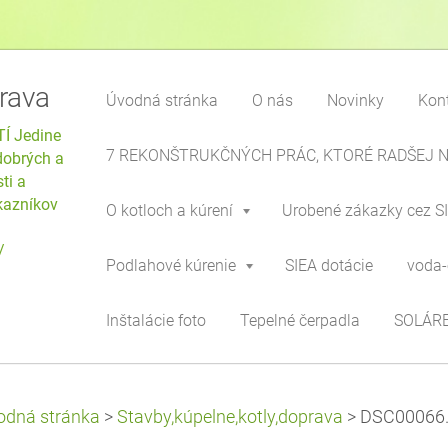
rava
Úvodná stránka
O nás
Novinky
Kon
Í Jedine
7 REKONŠTRUKČNÝCH PRÁC, KTORÉ RADŠEJ 
dobrých a
ti a
ákazníkov
O kotloch a kúrení
Urobené zákazky cez S
/
Podlahové kúrenie
SIEA dotácie
voda-
Inštalácie foto
Tepelné čerpadla
SOLÁRE
odná stránka
>
Stavby,kúpelne,kotly,doprava
>
DSC00066.