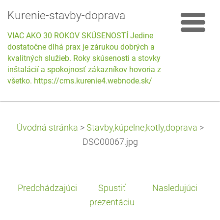
Kurenie-stavby-doprava
VIAC AKO 30 ROKOV SKÚSENOSTÍ Jedine
dostatočne dlhá prax je zárukou dobrých a
kvalitných služieb. Roky skúsenosti a stovky
inštalácií a spokojnosť zákazníkov hovoria za
všetko. https://cms.kurenie4.webnode.sk/
Úvodná stránka
>
Stavby,kúpelne,kotly,doprava
>
DSC00067.jpg
Predchádzajúci
Spustiť
Nasledujúci
prezentáciu