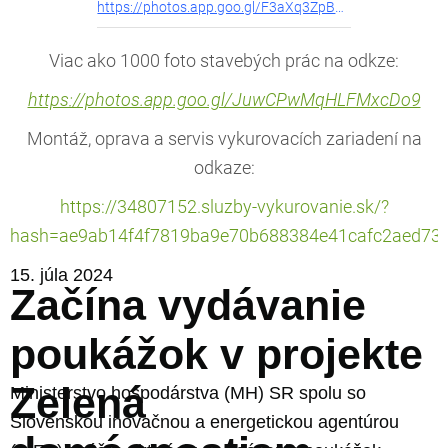
https://photos.app.goo.gl/F3aXq3ZpBsUPv9
Viac ako 1000 foto stavebých prác na odkze:
https://photos.app.goo.gl/JuwCPwMqHLFMxcDo9
Montáž, oprava a servis vykurovacích zariadení na
odkaze:
https://34807152.sluzby-vykurovanie.sk/?
hash=ae9ab14f4f7819ba9e70b688384e41cafc2aed73e
15. júla 2024
Začína vydávanie
poukážok v projekte
Zelená
Ministerstvo hospodárstva (MH) SR spolu so
Slovenskou inovačnou a energetickou agentúrou