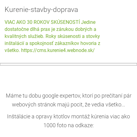
Kurenie-stavby-doprava
VIAC AKO 30 ROKOV SKÚSENOSTÍ Jedine
dostatočne dlhá prax je zárukou dobrých a
kvalitných služieb. Roky skúsenosti a stovky
inštalácií a spokojnosť zákazníkov hovoria za
všetko. https://cms.kurenie4.webnode.sk/
Máme tu dobu
google
expertov
, ktorí po prečítaní pár
webových stránok majú pocit, že
vedia všetko
...
Inštálácie a opravy ktotlov montáž kúrenia viac ako
1000 foto na odkaze: