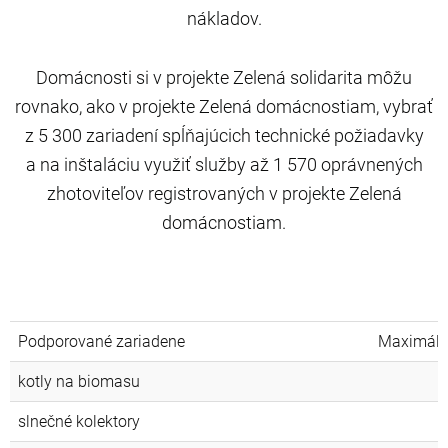
nákladov.
Domácnosti si v projekte Zelená solidarita môžu
rovnako, ako v projekte Zelená domácnostiam, vybrať
z 5 300 zariadení spĺňajúcich technické požiadavky
a na inštaláciu využiť služby až 1 570 oprávnených
zhotoviteľov registrovaných v projekte Zelená
domácnostiam.
Maximálna hodnota poukáž
Podporované zariadene
Maximáln
kotly na biomasu
slnečné kolektory