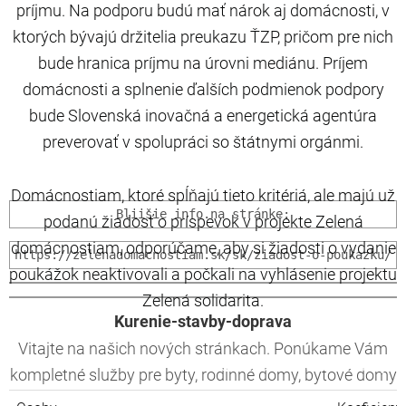
príjmu. Na podporu budú mať nárok aj domácnosti, v
ktorých bývajú držitelia preukazu ŤZP, pričom pre nich
bude hranica príjmu na úrovni mediánu. Príjem
domácnosti a splnenie ďalších podmienok podpory
bude Slovenská inovačná a energetická agentúra
preverovať v spolupráci so štátnymi orgánmi.
Domácnostiam, ktoré spĺňajú tieto kritériá, ale majú už
Bliišie info.na stránke:
podanú žiadosť o príspevok v projekte Zelená
domácnostiam, odporúčame, aby si žiadosti
o vydanie
poukážok neaktivovali
a počkali na vyhlásenie projektu
Zelená solidarita.
Kurenie-stavby-doprava
Vitajte na našich nových stránkach. Ponúkame Vám
Hranica ročného čistého príjmu je 
kompletné služby pre byty, rodinné domy, bytové domy
aj drobné prevádzky.