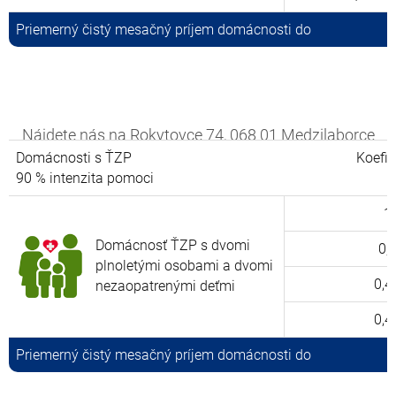
Priemerný čistý mesačný príjem domácnosti do
Odťahová služba vozíkom na auta s nosnosťou 3,5t
Kto má nárok na podpor
Nájdete nás na Rokytovce 74, 068 01 Medzilaborce
Domácnosti s ŤZP
Koefic
90 % intenzita pomoci
Tel: 0905824033 tel: 0917473048
1
mail: stanopira@gmail.com mail:
Domácnosť ŤZP s dvomi
0,
pirat.trans@gmail.com
plnoletými osobami a dvomi
0,4
nezaopatrenými deťmi
0,4
Priemerný čistý mesačný príjem domácnosti do