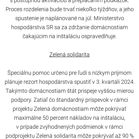
s postupnou aktiváciou a preplácaním poukážok.
Proces rozdelenia bude trvať niekoľko týždňov, a jeho
spustenie je
naplánované na júl
. Ministerstvo
hospodárstva SR sa za zdržanie domácnostiam
čakajúcim na inštaláciu ospravedlňuje.
Zelená solidarita
Špeciálnu pomoc určenú pre ľudí s nízkym príjmom
plánuje rezort hospodárstva spustiť v 3. kvartáli 2024.
Takýmto domácnostiam štát prispeje vyššou mierou
podpory. Zatiaľ čo štandardný príspevok v rámci
projektu Zelená domácnostiam môže pokrývať
maximálne 50 percent nákladov na inštaláciu,
v prípade zvýhodnených podmienok v rámci
podprojektu Zelená solidarita môže pokrývať až 90 %