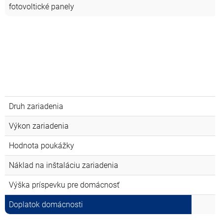
fotovoltické panely
Doplatok domácnosti p
Druh zariadenia
K
Výkon zariadenia
Hodnota poukážky
Náklad na inštaláciu zariadenia
Výška príspevku pre domácnosť
Doplatok domácnosti