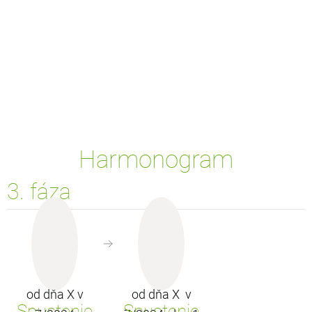
Harmonogram
3. fáza
€
od dňa X v
od dňa X v
Spustenie
Spustenie