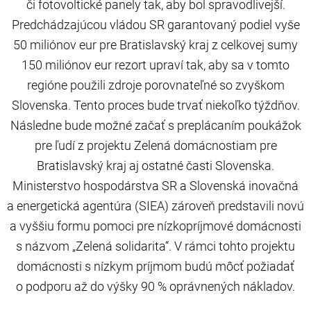
či fotovoltické panely tak, aby bol spravodlivejší.
Predchádzajúcou vládou SR garantovaný podiel vyše
50 miliónov eur pre Bratislavský kraj z celkovej sumy
150 miliónov eur rezort upraví tak, aby sa v tomto
regióne použili zdroje porovnateľné so zvyškom
Slovenska. Tento proces bude trvať niekoľko týždňov.
Následne bude možné začať s preplácaním poukážok
pre ľudí z projektu Zelená domácnostiam pre
Bratislavský kraj aj ostatné časti Slovenska.
Ministerstvo hospodárstva SR a Slovenská inovačná
a energetická agentúra (SIEA) zároveň predstavili novú
a vyššiu formu pomoci pre nízkopríjmové domácnosti
s názvom „Zelená solidarita“. V rámci tohto projektu
domácnosti s nízkym príjmom budú môcť požiadať
o podporu až do výšky 90 % oprávnených nákladov.