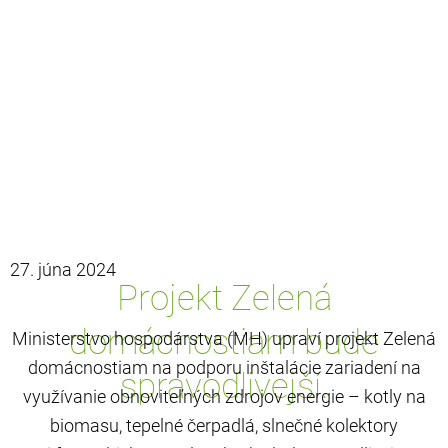
27. júna 2024
Projekt Zelená
domácnostiam bude
Ministerstvo hospodárstva (MH) upraví projekt Zelená
domácnostiam na podporu inštalácie zariadení na
spravodlivejší.
využívanie obnoviteľných zdrojov energie – kotly na
biomasu, tepelné čerpadlá, slnečné kolektory