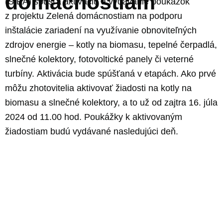
domácnostiam
(SIEA) spúšťa aktiváciu a vydávanie poukážok
z projektu Zelená domácnostiam
na podporu
inštalácie zariadení na využívanie obnoviteľných
zdrojov energie – kotly na biomasu, tepelné čerpadlá,
slnečné kolektory, fotovoltické panely či veterné
turbíny.
Aktivácia bude spúšťaná v etapách. Ako prvé
môžu zhotovitelia aktivovať žiadosti na kotly na
biomasu a slnečné kolektory, a to už od zajtra 16. júla
2024 od 11.00 hod
. Poukážky k aktivovaným
žiadostiam budú vydávané nasledujúci deň.