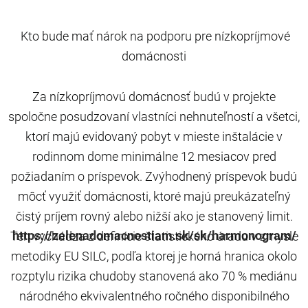
Kto bude mať nárok na podporu pre nízkopríjmové
domácnosti
Za nízkopríjmovú domácnosť budú v projekte
spoločne posudzovaní vlastníci nehnuteľností a všetci,
ktorí majú evidovaný pobyt v mieste inštalácie v
rodinnom dome minimálne 12 mesiacov pred
požiadaním o príspevok. Zvýhodnený príspevok budú
môcť využiť domácnosti, ktoré majú preukázateľný
čistý príjem rovný alebo nižší ako je stanovený limit.
https://zelenadomacnostiam.sk/sk/harmonogram/
Ten vychádza z definície štatistického úradu v zmysle
metodiky EU SILC, podľa ktorej je horná hranica okolo
rozptylu rizika chudoby stanovená ako 70 % mediánu
národného ekvivalentného ročného disponibilného