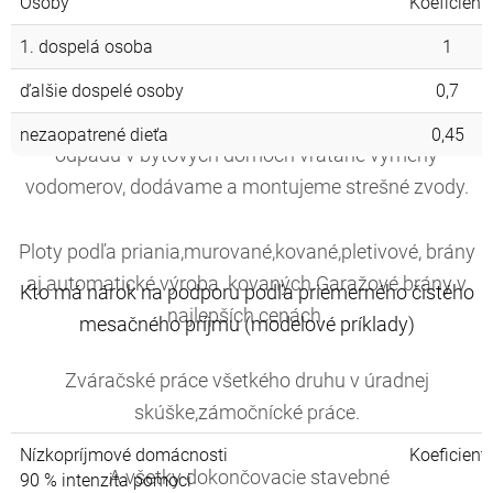
Osoby
Koeficient
1. dospelá osoba
1
Kompletné dodávky a montáž
kúrania,vody,odpadu,elektriky,prepočty materiálu a
ďalšie dospelé osoby
0,7
odporučania.Uskutočňujeme výmeny stúpačiek vody a
nezaopatrené dieťa
0,45
odpadu v bytových domoch vrátane výmeny
vodomerov, dodávame a montujeme strešné zvody.
Ploty podľa priania,murované,kované,pletivové, brány
aj automatické výroba kovaných.Garažové brány v
Kto má nárok na podporu podľa priemerného čistého
najlepších cenách.
mesačného príjmu (modelové príklady)
Zváračské práce všetkého druhu v úradnej
Kto má nárok na podpor
skúške,zámočnícké práce.
Nízkopríjmové domácnosti
Koeficient
A všetky dokončovacie stavebné
90 % intenzita pomoci