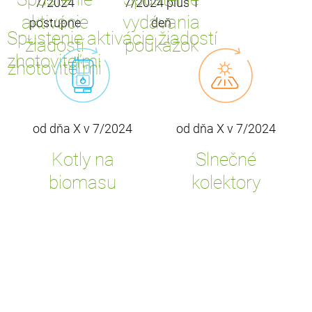
7/2024
7/2024 plus 1
aktivácie
vydávania
postupne
deň
Spustenie aktivácie žiadostí
žiadostí
poukážok
zhotoviteľmi
zhotoviteľmi
od dňa X v 7/2024
od dňa X v 7/2024
Kotly na
Slnečné
biomasu
kolektory