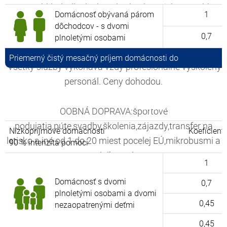
práce.Obklady,dlažby kúpelne,kuchyne,izby,prerábky
Domácnosť obývaná párom
1
bytov aj komlet celé domy.Zatepľovanie
dôchodcov - s dvomi
0,7
domov,fasády,dodávky a výmeny okien.
plnoletými osobami
Priemerný čistý mesačný príjem domácnosti do
Všetky služby vykonáva vždy profesionálne vyškolený
personál. Ceny dohodou.
Kto má nárok na podpor
OOBNÁ DOPRAVA:športové
podujatia,púte,svadby,školenia,zájazdy,transfer na
Nízkopríjmové domácnosti
Koeficient
letisko a iné od 1 do 20 miest pocelej EÚ,mikrobusmi a
90 % intenzita pomoci
minibusmi.
1
Domácnosť s dvomi
0,7
KURIERSKÉSLUŽBY:Čokoľvek,kdekoľvek a
plnoletými osobami a dvomi
kedykoľvek. Nákladná doprava do 2t Ceny dohodou od
0,45
nezaopatrenými deťmi
0,5EUR/km
0,45